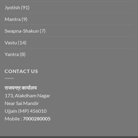
Jyotish
(91)
Mantra
(9)
Swapna-Shakun
(7)
Vastu
(14)
Yantra
(8)
CONTACT US
राजयन्त्र कार्यालय
173, Alakdham Nagar
Near Sai Mandir
Ujjain (MP) 456010
Mobile :
7000280005