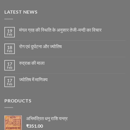
LATEST NEWS
मंगल ग्रह की स्थिति के अनुसार तेजी-मन्दी का विचार
19
Feb
No
Comments
on
रोग एवं दुर्घटना और ज्योतिष
18
मंगल
ग्रह
Feb
No
की
Comments
स्थिति
on
के
रुद्राक्ष की माला
17
रोग
अनुसार
एवं
Feb
No
तेजी-
दुर्घटना
Comments
मन्दी
और
on
का
ज्योतिष
ज्योतिष में माणिक्य
17
रुद्राक्ष
विचार
की
Feb
No
माला
Comments
on
ज्योतिष
PRODUCTS
में
माणिक्य
अभिमंत्रित धनु राशि यन्त्र
₹
351.00