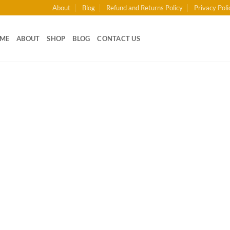
About
Blog
Refund and Returns Policy
Privacy Poli
ME
ABOUT
SHOP
BLOG
CONTACT US