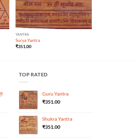
YANTRA
Surya Yantra
₹
351.00
TOP RATED
्र
Guru Yantra
₹
351.00
Shukra Yantra
₹
351.00