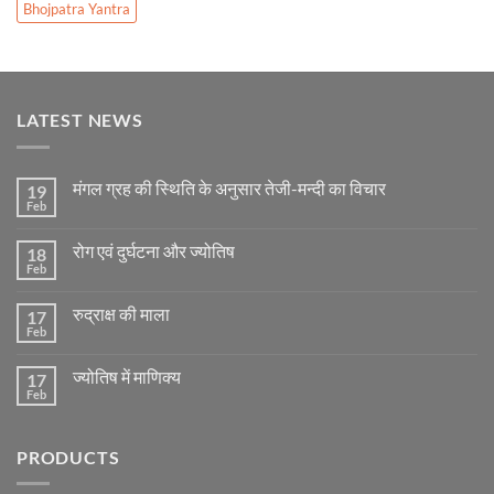
Bhojpatra Yantra
LATEST NEWS
मंगल ग्रह की स्थिति के अनुसार तेजी-मन्दी का विचार
19
Feb
No
Comments
on
रोग एवं दुर्घटना और ज्योतिष
18
मंगल
ग्रह
Feb
No
की
Comments
स्थिति
on
के
रुद्राक्ष की माला
17
रोग
अनुसार
एवं
Feb
No
तेजी-
दुर्घटना
Comments
मन्दी
और
on
का
ज्योतिष
ज्योतिष में माणिक्य
17
रुद्राक्ष
विचार
की
Feb
No
माला
Comments
on
ज्योतिष
PRODUCTS
में
माणिक्य