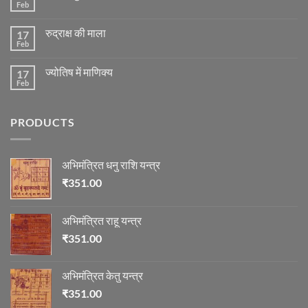
ग्रह
Feb
No
की
Comments
स्थिति
on
के
रुद्राक्ष की माला
17
रोग
अनुसार
एवं
Feb
No
तेजी-
दुर्घटना
Comments
मन्दी
और
on
का
ज्योतिष
ज्योतिष में माणिक्य
17
रुद्राक्ष
विचार
की
Feb
No
माला
Comments
on
ज्योतिष
PRODUCTS
में
माणिक्य
अभिमंत्रित धनु राशि यन्त्र
₹
351.00
अभिमंत्रित राहू यन्त्र
₹
351.00
अभिमंत्रित केतु यन्त्र
₹
351.00