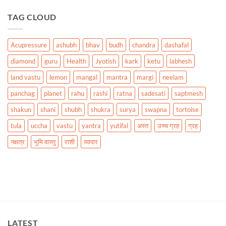
TAG CLOUD
Acupressure
ashubh
bhav
budh
chandra
dashafal
diamond
guru
Health
Jyotish
kark
ketu
labhesh
land vastu
lemon
mangal
mantra
margi
neelam
panchag
planet
rahu
rashi
ratna
sadesati
saptmesh
shakun
shani
shubh
shukra
surya
swapna
tortoise
tula
uccha
vastu
yantra
yutifal
अस्त
उच्च ग्रह
ग्रह
नक्षत्र
भूमि वास्तु
राशी
व्यापार
LATEST