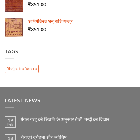
₹
351.00
अभिमंत्रित धनु राशि यन्त्र
₹
351.00
TAGS
Bhojpatra Yantra
LATEST NEWS
मंगल ग्रह की स्थिति के अनुसार तेजी-मन्दी का विचार
19
Feb
No
Comments
on
रोग एवं दुर्घटना और ज्योतिष
18
मंगल