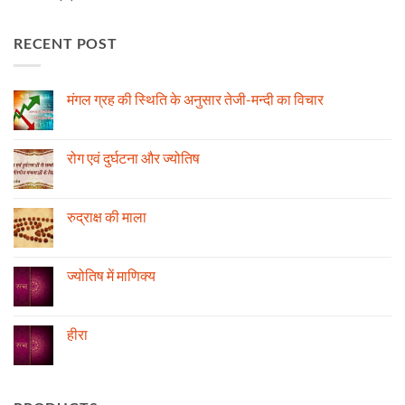
RECENT POST
मंगल ग्रह की स्थिति के अनुसार तेजी-मन्दी का विचार
No
Comments
on
मंगल
रोग एवं दुर्घटना और ज्योतिष
ग्रह
की
No
स्थिति
Comments
के
on
अनुसार
रोग
रुद्राक्ष की माला
तेजी-
एवं
मन्दी
दुर्घटना
No
का
और
Comments
विचार
ज्योतिष
on
रुद्राक्ष
ज्योतिष में माणिक्य
की
माला
No
Comments
on
ज्योतिष
हीरा
में
माणिक्य
No
Comments
on
हीरा