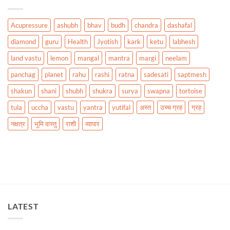
Acupressure
ashubh
bhav
budh
chandra
dashafal
diamond
guru
Health
Jyotish
kark
ketu
labhesh
land vastu
lemon
mangal
mantra
margi
neelam
panchag
planet
rahu
rashi
ratna
sadesati
saptmesh
shakun
shani
shubh
shukra
surya
swapna
tortoise
tula
uccha
vastu
yantra
yutifal
अस्त
उच्च ग्रह
ग्रह
नक्षत्र
भूमि वास्तु
राशी
व्यापार
LATEST