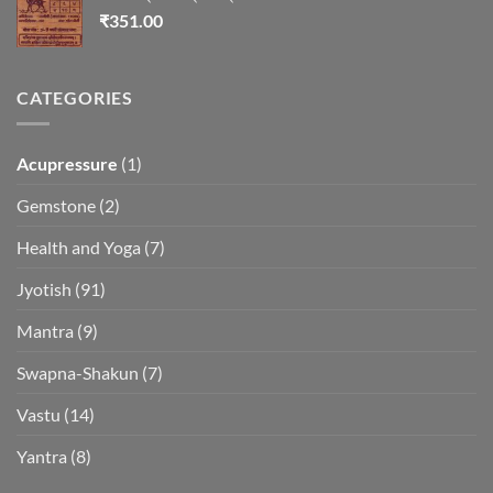
₹
351.00
CATEGORIES
Acupressure
(1)
Gemstone
(2)
Health and Yoga
(7)
Jyotish
(91)
Mantra
(9)
Swapna-Shakun
(7)
Vastu
(14)
Yantra
(8)