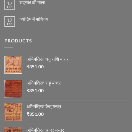
के
रुद्राक्ष की माला
17
रोग
अनुसार
एवं
Feb
No
तेजी-
दुर्घटना
Comments
मन्दी
और
on
का
ज्योतिष
ज्योतिष में माणिक्य
17
रुद्राक्ष
विचार
की
Feb
No
माला
Comments
on
ज्योतिष
PRODUCTS
में
माणिक्य
अभिमंत्रित धनु राशि यन्त्र
₹
351.00
अभिमंत्रित राहू यन्त्र
₹
351.00
अभिमंत्रित केतु यन्त्र
₹
351.00
अभिमंत्रित चन्द्र यन्त्र