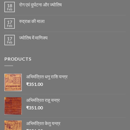
on
रोग एवं दुर्घटना और ज्योतिष
18
मंगल
ग्रह
Feb
No
की
Comments
स्थिति
on
के
रुद्राक्ष की माला
17
रोग
अनुसार
एवं
Feb
No
तेजी-
दुर्घटना
Comments
मन्दी
और
on
का
ज्योतिष
ज्योतिष में माणिक्य
17
रुद्राक्ष
विचार
की
Feb
No
माला
Comments
on
ज्योतिष
PRODUCTS
में
माणिक्य
अभिमंत्रित धनु राशि यन्त्र
₹
351.00
अभिमंत्रित राहू यन्त्र
₹
351.00
अभिमंत्रित केतु यन्त्र