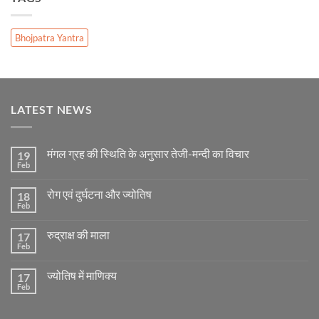
Bhojpatra Yantra
LATEST NEWS
मंगल ग्रह की स्थिति के अनुसार तेजी-मन्दी का विचार
19
Feb
No
Comments
on
रोग एवं दुर्घटना और ज्योतिष
18
मंगल
ग्रह
Feb
No
की
Comments
स्थिति
on
के
रुद्राक्ष की माला
17
रोग
अनुसार
एवं
Feb
No
तेजी-
दुर्घटना
Comments
मन्दी
और
on
का
ज्योतिष
ज्योतिष में माणिक्य
17
रुद्राक्ष
विचार
की
Feb
No
माला
Comments
on
ज्योतिष