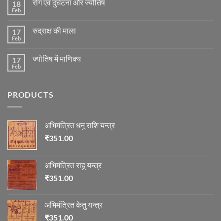
रोग एवं दुर्घटना और ज्योतिष
18
मंगल
ग्रह
Feb
No
की
Comments
स्थिति
on
के
रुद्राक्ष की माला
17
रोग
अनुसार
एवं
Feb
No
तेजी-
दुर्घटना
Comments
मन्दी
और
on
का
ज्योतिष
ज्योतिष में माणिक्य
17
रुद्राक्ष
विचार
की
Feb
No
माला
Comments
on
ज्योतिष
PRODUCTS
में
माणिक्य
अभिमंत्रित धनु राशि यन्त्र
₹
351.00
अभिमंत्रित राहू यन्त्र
₹
351.00
अभिमंत्रित केतु यन्त्र
₹
351.00