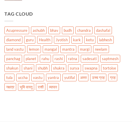
TAG CLOUD
Acupressure
ashubh
bhav
budh
chandra
dashafal
diamond
guru
Health
Jyotish
kark
ketu
labhesh
land vastu
lemon
mangal
mantra
margi
neelam
panchag
planet
rahu
rashi
ratna
sadesati
saptmesh
shakun
shani
shubh
shukra
surya
swapna
tortoise
tula
uccha
vastu
yantra
yutifal
अस्त
उच्च ग्रह
ग्रह
नक्षत्र
भूमि वास्तु
राशी
व्यापार