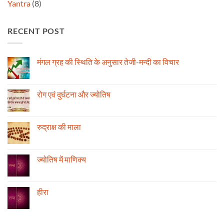
Yantra
(8)
RECENT POST
मंगल ग्रह की स्थिति के अनुसार तेजी-मन्दी का विचार
No
Comments
on
मंगल
रोग एवं दुर्घटना और ज्योतिष
ग्रह
की
No
स्थिति
Comments
के
on
अनुसार
रोग
रुद्राक्ष की माला
तेजी-
एवं
मन्दी
दुर्घटना
No
का
और
Comments
विचार
ज्योतिष
on
रुद्राक्ष
ज्योतिष में माणिक्य
की
माला
No
Comments
on
ज्योतिष
हीरा
में
माणिक्य
No
Comments
on
हीरा