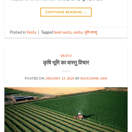
CONTINUE READING
→
Posted in
Vastu
|
Tagged
land vastu
,
vastu
,
भूमि वास्तु
VASTU
कृषि भूमि का वास्तु विचार
POSTED ON
JANUARY 13, 2024
BY
RAJKUMAR JAIN