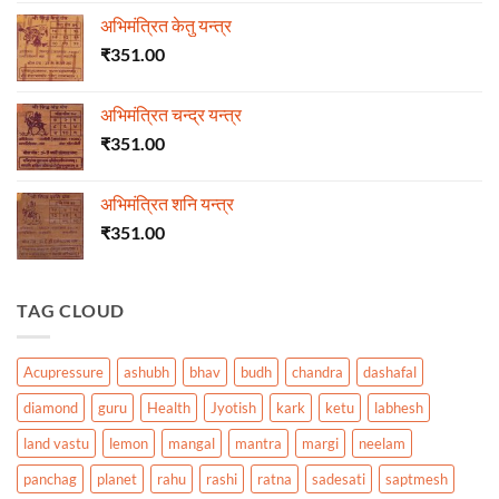
अभिमंत्रित केतु यन्त्र
₹
351.00
अभिमंत्रित चन्द्र यन्त्र
₹
351.00
अभिमंत्रित शनि यन्त्र
₹
351.00
TAG CLOUD
Acupressure
ashubh
bhav
budh
chandra
dashafal
diamond
guru
Health
Jyotish
kark
ketu
labhesh
land vastu
lemon
mangal
mantra
margi
neelam
panchag
planet
rahu
rashi
ratna
sadesati
saptmesh