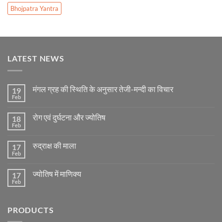
Bhojpatra Yantra
LATEST NEWS
मंगल ग्रह की स्थिति के अनुसार तेजी-मन्दी का विचार
19
Feb
No
Comments
on
रोग एवं दुर्घटना और ज्योतिष
18
मंगल
ग्रह
Feb
No
की
Comments
स्थिति
on
के
रुद्राक्ष की माला
17
रोग
अनुसार
एवं
Feb
No
तेजी-
दुर्घटना
Comments
मन्दी
और
on
का
ज्योतिष
ज्योतिष में माणिक्य
17
रुद्राक्ष
विचार
की
Feb
No
माला
Comments
on
ज्योतिष
PRODUCTS
में
माणिक्य