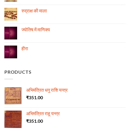
स्थिति
Comments
के
on
अनुसार
रोग
रुद्राक्ष की माला
तेजी-
एवं
मन्दी
दुर्घटना
No
का
और
Comments
विचार
ज्योतिष
on
रुद्राक्ष
ज्योतिष में माणिक्य
की
माला
No
Comments
on
ज्योतिष
हीरा
में
माणिक्य
No
Comments
on
हीरा
PRODUCTS
अभिमंत्रित धनु राशि यन्त्र
₹
351.00
अभिमंत्रित राहू यन्त्र
₹
351.00