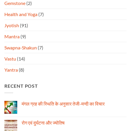
Gemstone
(2)
Health and Yoga
(7)
Jyotish
(91)
Mantra
(9)
Swapna-Shakun
(7)
Vastu
(14)
Yantra
(8)
RECENT POST
मंगल ग्रह की स्थिति के अनुसार तेजी-मन्दी का विचार
No
Comments
on
मंगल
रोग एवं दुर्घटना और ज्योतिष
ग्रह
की
No