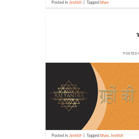
Posted in
Jyotish
|
Tagged
bhav
POSTED
Posted in
Jyotish
|
Tagged
bhav
,
Jyotish