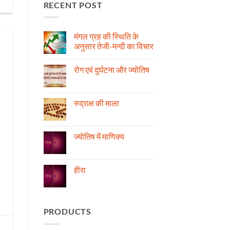
RECENT POST
मंगल ग्रह की स्थिति के
अनुसार तेजी-मन्दी का विचार
No
Comments
रोग एवं दुर्घटना और ज्योतिष
on
मंगल
No
ग्रह
Comments
की
on
स्थिति
रोग
रुद्राक्ष की माला
के
एवं
अनुसार
दुर्घटना
No
तेजी-
और
Comments
मन्दी
ज्योतिष
on
का
रुद्राक्ष
ज्योतिष में माणिक्य
विचार
की
माला
No
Comments
on
ज्योतिष
हीरा
में
माणिक्य
No
Comments
on
हीरा
PRODUCTS