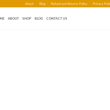
About
Blog
Refund and Returns Policy
Privacy Poli
ME
ABOUT
SHOP
BLOG
CONTACT US