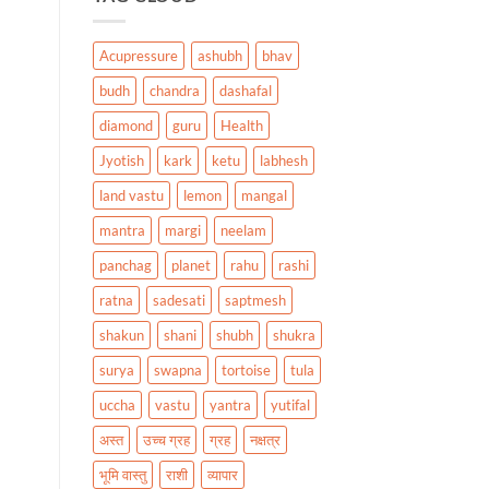
Acupressure
ashubh
bhav
budh
chandra
dashafal
diamond
guru
Health
Jyotish
kark
ketu
labhesh
land vastu
lemon
mangal
mantra
margi
neelam
panchag
planet
rahu
rashi
ratna
sadesati
saptmesh
shakun
shani
shubh
shukra
surya
swapna
tortoise
tula
uccha
vastu
yantra
yutifal
अस्त
उच्च ग्रह
ग्रह
नक्षत्र
भूमि वास्तु
राशी
व्यापार