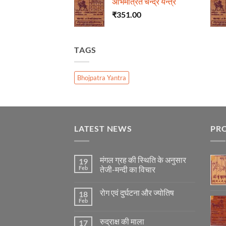
अभिमंत्रित चन्द्र यन्त्र
₹
351.00
TAGS
Bhojpatra Yantra
LATEST NEWS
PR
मंगल ग्रह की स्थिति के अनुसार
19
Feb
तेजी-मन्दी का विचार
No
Comments
रोग एवं दुर्घटना और ज्योतिष
18
on
मंगल
Feb
No
ग्रह
Comments
की
on
स्थिति
रुद्राक्ष की माला
17
रोग
के