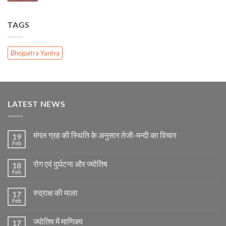
TAGS
Bhojpatra Yantra
LATEST NEWS
मंगल ग्रह की स्थिति के अनुसार तेजी-मन्दी का विचार
19
Feb
No
Comments
on
रोग एवं दुर्घटना और ज्योतिष
18
मंगल
ग्रह
Feb
No
की
Comments
स्थिति
on
के
रुद्राक्ष की माला
17
रोग
अनुसार
एवं
Feb
No
तेजी-
दुर्घटना
Comments
मन्दी
और
on
का
ज्योतिष
ज्योतिष में माणिक्य
17
रुद्राक्ष
विचार