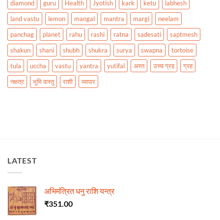
diamond
guru
Health
Jyotish
kark
ketu
labhesh
land vastu
lemon
mangal
mantra
margi
neelam
panchag
planet
rahu
rashi
ratna
sadesati
saptmesh
shakun
shani
shubh
shukra
surya
swapna
tortoise
tula
uccha
vastu
yantra
yutifal
अस्त
उच्च ग्रह
ग्रह
नक्षत्र
भूमि वास्तु
राशी
व्यापार
LATEST
अभिमंत्रित धनु राशि यन्त्र
₹
351.00