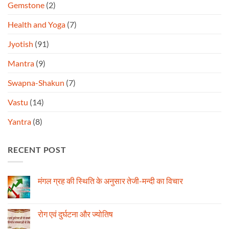
Gemstone
(2)
Health and Yoga
(7)
Jyotish
(91)
Mantra
(9)
Swapna-Shakun
(7)
Vastu
(14)
Yantra
(8)
RECENT POST
मंगल ग्रह की स्थिति के अनुसार तेजी-मन्दी का विचार
No
Comments
on
मंगल
रोग एवं दुर्घटना और ज्योतिष
ग्रह
की
No