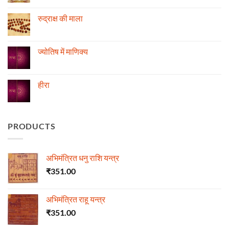
स्थिति
Comments
के
on
अनुसार
रोग
रुद्राक्ष की माला
तेजी-
एवं
मन्दी
दुर्घटना
No
का
और
Comments
विचार
ज्योतिष
on
रुद्राक्ष
ज्योतिष में माणिक्य
की
माला
No
Comments
on
ज्योतिष
हीरा
में
माणिक्य
No
Comments
on
हीरा
PRODUCTS
अभिमंत्रित धनु राशि यन्त्र
₹
351.00
अभिमंत्रित राहू यन्त्र
₹
351.00