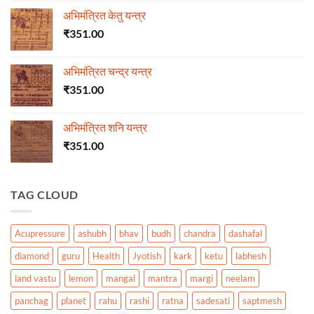
अभिमंत्रित केतु यन्त्र
₹
351.00
अभिमंत्रित चन्द्र यन्त्र
₹
351.00
अभिमंत्रित शनि यन्त्र
₹
351.00
TAG CLOUD
Acupressure
ashubh
bhav
budh
chandra
dashafal
diamond
guru
Health
Jyotish
kark
ketu
labhesh
land vastu
lemon
mangal
mantra
margi
neelam
panchag
planet
rahu
rashi
ratna
sadesati
saptmesh