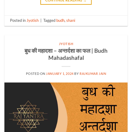
CONTINUE READING
→
Posted in
Jyotish
|
Tagged
budh
,
shani
JYOTISH
बुध की महादशा – अन्तर्दशा का फल | Budh
Mahadashafal
POSTED ON
JANUARY 1, 2024
BY
RAJKUMAR JAIN