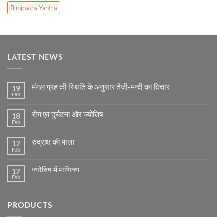
Bhojpatra Yantra
LATEST NEWS
मंगल ग्रह की स्थिति के अनुसार तेजी-मन्दी का विचार
19
Feb
No
Comments
on
रोग एवं दुर्घटना और ज्योतिष
18
मंगल
ग्रह
Feb
No
की
Comments
स्थिति
on
के
रुद्राक्ष की माला
17
रोग
अनुसार
एवं
Feb
No
तेजी-
दुर्घटना
Comments
मन्दी
और
on
का
ज्योतिष
ज्योतिष में माणिक्य
17
रुद्राक्ष
विचार
की
Feb
No
माला
Comments
on
ज्योतिष
PRODUCTS
में
माणिक्य