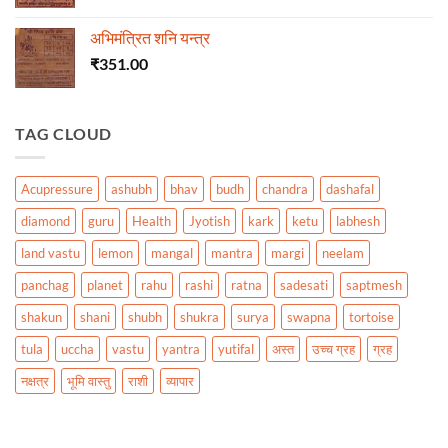
अभिमंत्रित शनि यन्त्र
₹
351.00
TAG CLOUD
Acupressure
ashubh
bhav
budh
chandra
dashafal
diamond
guru
Health
Jyotish
kark
ketu
labhesh
land vastu
lemon
mangal
mantra
margi
neelam
panchag
planet
rahu
rashi
ratna
sadesati
saptmesh
shakun
shani
shubh
shukra
surya
swapna
tortoise
tula
uccha
vastu
yantra
yutifal
अस्त
उच्च ग्रह
ग्रह
नक्षत्र
भूमि वास्तु
राशी
व्यापार