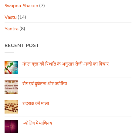
Swapna-Shakun
(7)
Vastu
(14)
Yantra
(8)
RECENT POST
मंगल ग्रह की स्थिति के अनुसार तेजी-मन्दी का विचार
No
Comments
on
मंगल
रोग एवं दुर्घटना और ज्योतिष
ग्रह
की
No
स्थिति
Comments
के
on
अनुसार
रोग
रुद्राक्ष की माला
तेजी-
एवं
मन्दी
दुर्घटना
No
का
और
Comments
विचार
ज्योतिष
on
रुद्राक्ष
ज्योतिष में माणिक्य
की
माला
No
Comments