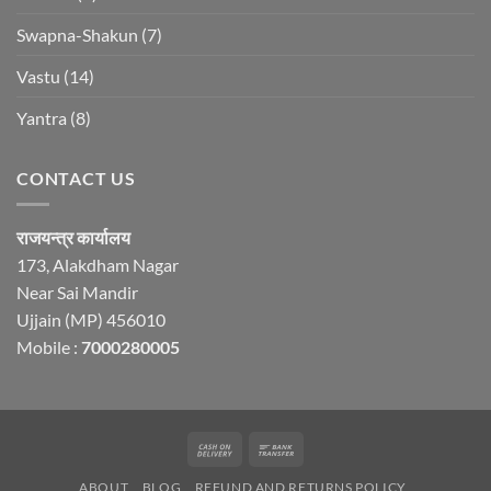
Swapna-Shakun
(7)
Vastu
(14)
Yantra
(8)
CONTACT US
राजयन्त्र कार्यालय
173, Alakdham Nagar
Near Sai Mandir
Ujjain (MP) 456010
Mobile :
7000280005
Cash
Bank
On
Transfer
ABOUT
BLOG
REFUND AND RETURNS POLICY