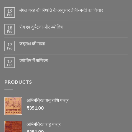
मंगल ग्रह की स्थिति के अनुसार तेजी-मन्दी का विचार
19
Feb
No
Comments
on
रोग एवं दुर्घटना और ज्योतिष
18
मंगल
ग्रह
Feb
No
की
Comments
स्थिति
on
के
रुद्राक्ष की माला
17
रोग
अनुसार
एवं
Feb
No
तेजी-
दुर्घटना
Comments
मन्दी
और
on
का
ज्योतिष
ज्योतिष में माणिक्य
17
रुद्राक्ष
विचार
की
Feb
No
माला
Comments
on
ज्योतिष
PRODUCTS
में
माणिक्य
अभिमंत्रित धनु राशि यन्त्र
₹
351.00
अभिमंत्रित राहू यन्त्र
₹
351.00