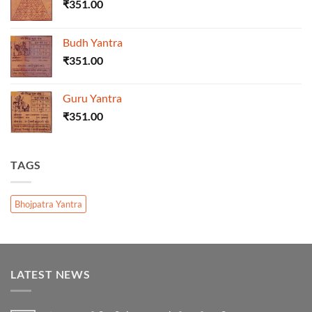
₹
351.00
Budh Yantra
₹
351.00
Guru Yantra
₹
351.00
TAGS
Bhojpatra Yantra
LATEST NEWS