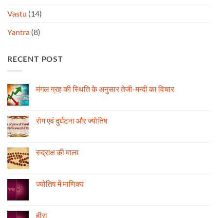
Vastu
(14)
Yantra
(8)
RECENT POST
मंगल ग्रह की स्थिति के अनुसार तेजी-मन्दी का विचार
No
Comments
on
मंगल
रोग एवं दुर्घटना और ज्योतिष
ग्रह
की
No
स्थिति
Comments
के
on
अनुसार
रोग
रुद्राक्ष की माला
तेजी-
एवं
मन्दी
दुर्घटना
No
का
और
Comments
विचार
ज्योतिष
on
रुद्राक्ष
ज्योतिष में माणिक्य
की
माला
No
Comments
on
ज्योतिष
हीरा