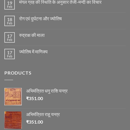
मंगल ग्रह की स्थिति के अनुसार तेजी-मन्दी का विचार
19
Feb
No
Comments
on
रोग एवं दुर्घटना और ज्योतिष
18
मंगल
ग्रह
Feb
No
की
Comments
स्थिति
on
के
रुद्राक्ष की माला
17
रोग
अनुसार
एवं
Feb
No
तेजी-
दुर्घटना
Comments
मन्दी
और
on
का
ज्योतिष
ज्योतिष में माणिक्य
17
रुद्राक्ष
विचार
की
Feb
No
माला
Comments
on
ज्योतिष
PRODUCTS
में
माणिक्य
अभिमंत्रित धनु राशि यन्त्र
₹
351.00
अभिमंत्रित राहू यन्त्र
₹
351.00