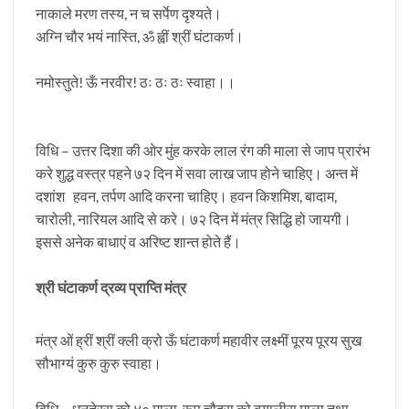
नाकाले मरण तस्य, न च सर्पेण दृश्यते।
अग्नि चौर भयं नास्ति, ॐ ह्वीं श्रीं घंटाकर्ण।
नमोस्तुते! ऊँ नरवीर! ठः ठः ठः स्वाहा।।
विधि – उत्तर दिशा की ओर मुंह करके लाल रंग की माला से जाप प्रारंभ
करे शुद्ध वस्त्र पहने ७२ दिन में सवा लाख जाप होने चाहिए। अन्त में
दशांश हवन, तर्पण आदि करना चाहिए। हवन किशमिश, बादाम,
चारोली, नारियल आदि से करे। ७२ दिन में मंत्र सिद्धि हो जायगी।
इससे अनेक बाधाएं व अरिष्ट शान्त होते हैं।
श्री घंटाकर्ण द्रव्य प्राप्ति मंत्र
मंत्र ओं ह्रीं श्रीं क्ली क्रो ऊँ घंटाकर्ण महावीर लक्ष्मीं पूरय पूरय सुख
सौभाग्यं कुरु कुरु स्वाहा।
विधि – धनतेरस को ४० माला, रूप चौदस को बयालीस माला तथा