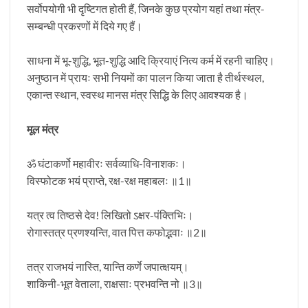
सर्वोपयोगी भी दृष्टिगत होती हैं, जिनके कुछ प्रयोग यहां तथा मंत्र-
सम्बन्धी प्रकरणों में दिये गए हैं।
साधना में भू-शुद्धि, भूत-शुद्धि आदि क्रियाएं नित्य कर्म में रहनी चाहिए।
अनुष्ठान में प्रायः सभी नियमों का पालन किया जाता है तीर्थस्थल,
एकान्त स्थान, स्वस्थ मानस मंत्र सिद्धि के लिए आवश्यक है।
मूल मंत्र
ॐ घंटाकर्णो महावीरः सर्वव्याधि-विनाशकः।
विस्फोटक भयं प्राप्ते, रक्ष-रक्ष महाबलः ॥1॥
यत्र त्व तिष्ठसे देव! लिखितो ऽक्षर-पंक्तिभिः।
रोगास्तत्र प्रणश्यन्ति, वात पित्त कफोद्भवाः ॥2॥
तत्र राजभयं नास्ति, यान्ति कर्णे जपात्क्षयम्‌।
शाकिनी-भूत वेताला, राक्षसाः प्रभवन्ति नो ॥3॥