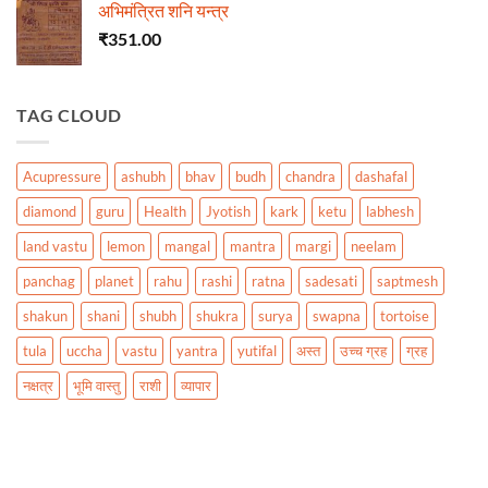
अभिमंत्रित शनि यन्त्र
₹
351.00
TAG CLOUD
Acupressure
ashubh
bhav
budh
chandra
dashafal
diamond
guru
Health
Jyotish
kark
ketu
labhesh
land vastu
lemon
mangal
mantra
margi
neelam
panchag
planet
rahu
rashi
ratna
sadesati
saptmesh
shakun
shani
shubh
shukra
surya
swapna
tortoise
tula
uccha
vastu
yantra
yutifal
अस्त
उच्च ग्रह
ग्रह
नक्षत्र
भूमि वास्तु
राशी
व्यापार